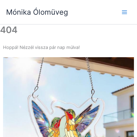
Skip
Mónika Ólomüveg
to
content
404
Hoppá! Nézzél vissza pár nap múlva!