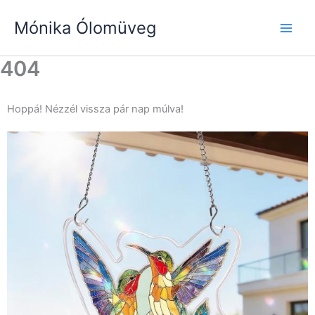
Skip
Mónika Ólomüveg
to
content
404
Hoppá! Nézzél vissza pár nap múlva!